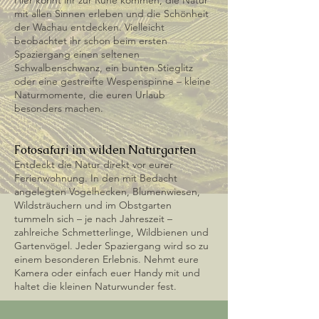
Hier könnt ihr zur Ruhe kommen, die Natur
mit allen Sinnen erleben und die Schönheit
der Wachau entdecken. Vielleicht
beobachtet ihr schon beim ersten
Spaziergang einen seltenen
Schwalbenschwanz, ein bunten Stieglitz
oder eine gestreifte Wespenspinne – kleine
Naturmomente, die euren Urlaub
besonders machen.
Fotosafari im wilden Naturgarten
Entdeckt die Natur direkt vor eurer
Ferienwohnung. In den mit Bedacht
angelegten Vogelhecken, Blumenwiesen,
Wildsträuchern und im Obstgarten
tummeln sich – je nach Jahreszeit –
zahlreiche Schmetterlinge, Wildbienen und
Gartenvögel. Jeder Spaziergang wird so zu
einem besonderen Erlebnis. Nehmt eure
Kamera oder einfach euer Handy mit und
haltet die kleinen Naturwunder fest.